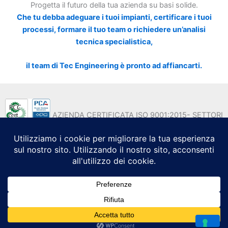
Progetta il futuro della tua azienda su basi solide.
Che tu debba adeguare i tuoi impianti, certificare i tuoi
processi, formare il tuo team o richiedere un’analisi
tecnica specialistica,
il team di Tec Engineering è pronto ad affiancarti.
AZIENDA CERTIFICATA ISO 9001:2015- SETTORI
EA 35 - EA 37
Copyright © 2026 Tec Engineering Srl - Formazione
Professionale e Consulenza Strategica | Powered by Tec
Engineering S.r.l. - P.IVA 08301331214