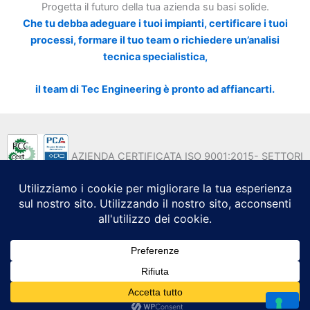
Progetta il futuro della tua azienda su basi solide.
Che tu debba adeguare i tuoi impianti, certificare i tuoi
processi, formare il tuo team o richiedere un’analisi
tecnica specialistica,
il team di Tec Engineering è pronto ad affiancarti.
AZIENDA CERTIFICATA ISO 9001:2015- SETTORI
EA 35 - EA 37
Copyright © 2026 Tec Engineering Srl - Formazione
Professionale e Consulenza Strategica | Powered by Tec
Engineering S.r.l. - P.IVA 08301331214